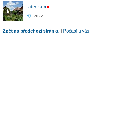
zdenkam
2022
Zpět na předchozí stránku
|
Počasí u vás