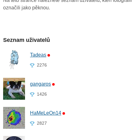
Na této stránce naleznete seznam uživatelů, kteří fotografii
označili jako pěknou.
Seznam uživatelů
Tadeas
2276
gangaros
1426
HaMeLeOn14
2827