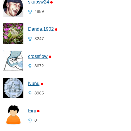
skupsw24
4859
Danda.1902
3247
crossflow
3672
Ňuňu
8985
Figi
0