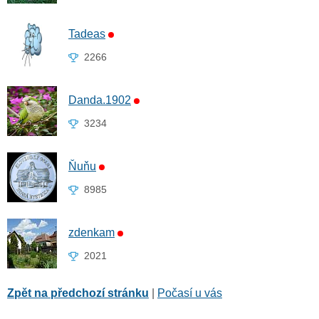
Tadeas
2266
Danda.1902
3234
Ňuňu
8985
zdenkam
2021
Zpět na předchozí stránku
|
Počasí u vás