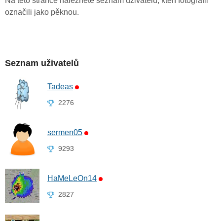
Na této stránce naleznete seznam uživatelů, kteří fotografii
označili jako pěknou.
Seznam uživatelů
Tadeas
2276
sermen05
9293
HaMeLeOn14
2827