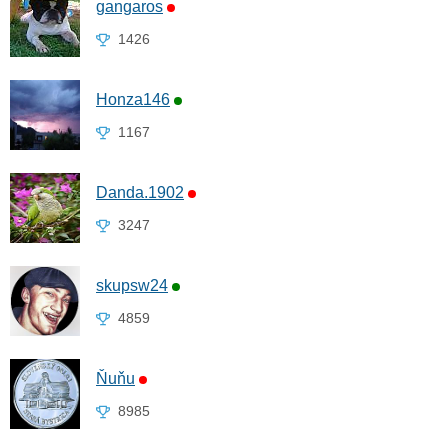
gangaros
1426
Honza146
1167
Danda.1902
3247
skupsw24
4859
Ňuňu
8985