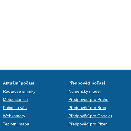
Aktuální počasí
Předpověď počasí
Radarové snímky
Numerický model
Meteostanice
Předpověď pro Prahu
Počasí u vás
Předpověď pro Brno
Webkamery
Předpověď pro Ostravu
Teplotní mapa
Předpověď pro Plzeň