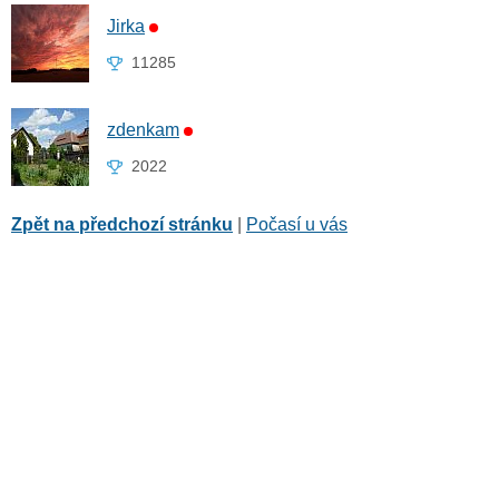
Jirka
11285
zdenkam
2022
Zpět na předchozí stránku
|
Počasí u vás