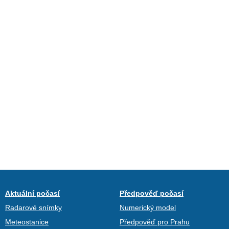
Aktuální počasí
Předpověď počasí
Radarové snímky
Numerický model
Meteostanice
Předpověď pro Prahu