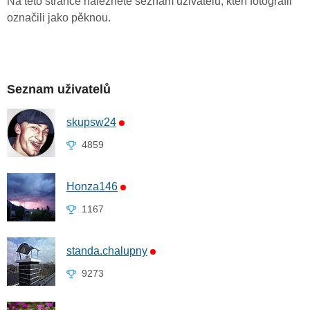
Na této stránce naleznete seznam uživatelů, kteří fotografii
označili jako pěknou.
Seznam uživatelů
skupsw24
4859
Honza146
1167
standa.chalupny
9273