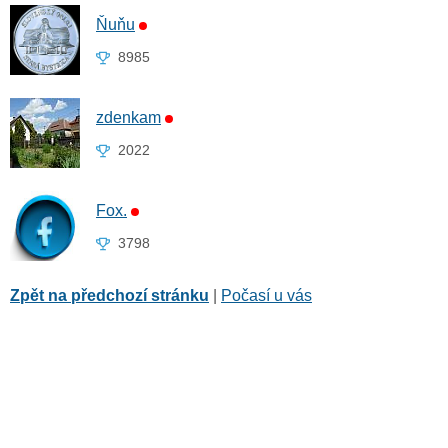
Ňuňu
8985
zdenkam
2022
Fox.
3798
Zpět na předchozí stránku
|
Počasí u vás