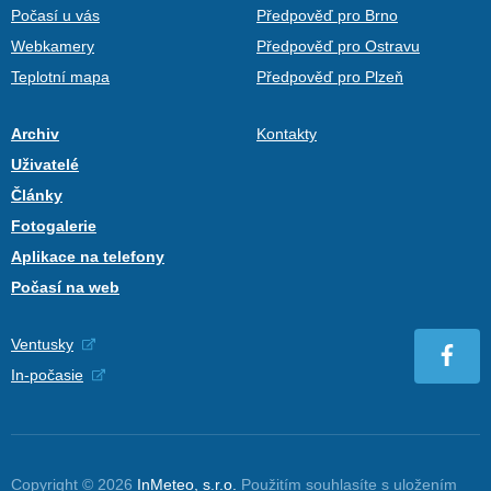
Počasí u vás
Předpověď pro Brno
Webkamery
Předpověď pro Ostravu
Teplotní mapa
Předpověď pro Plzeň
Archiv
Kontakty
Uživatelé
Články
Fotogalerie
Aplikace na telefony
Počasí na web
Ventusky
In-počasie
Copyright © 2026
InMeteo, s.r.o.
Použitím souhlasíte s uložením