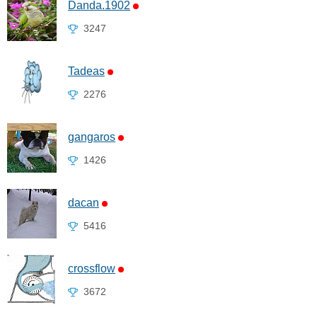
Danda.1902
3247
Tadeas
2276
gangaros
1426
dacan
5416
crossflow
3672