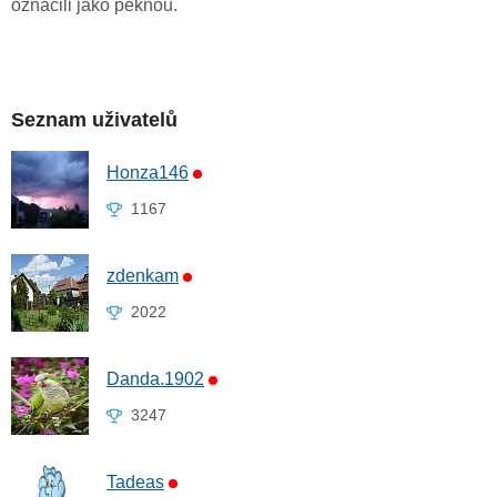
označili jako pěknou.
Seznam uživatelů
Honza146
1167
zdenkam
2022
Danda.1902
3247
Tadeas