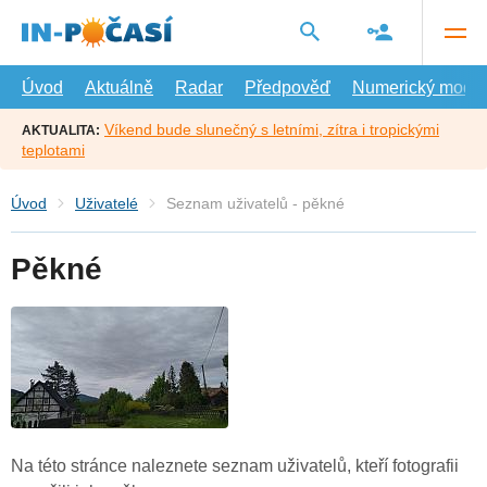
Přejít
na
hlavní
obsah
Úvod
Aktuálně
Radar
Předpověď
Numerický model
Víkend bude slunečný s letními, zítra i tropickými
AKTUALITA:
teplotami
Úvod
Uživatelé
Seznam uživatelů - pěkné
Pěkné
Na této stránce naleznete seznam uživatelů, kteří fotografii