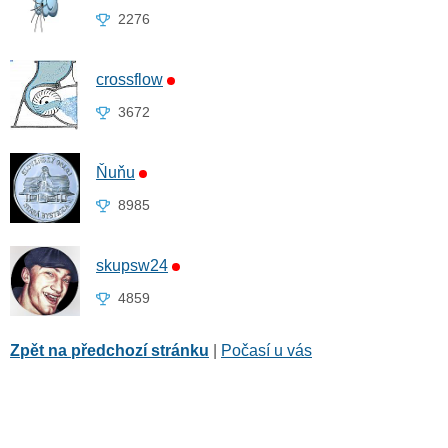
2276
crossflow
3672
Ňuňu
8985
skupsw24
4859
Zpět na předchozí stránku
|
Počasí u vás