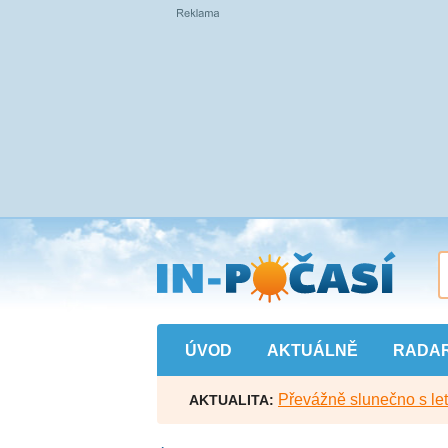
Přejít
na
hlavní
obsah
ÚVOD
AKTUÁLNĚ
RADA
Převážně slunečno s let
AKTUALITA: