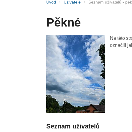
Úvod
Uživatelé
Seznam uživatelů - pě
Pěkné
Na této st
označili j
Seznam uživatelů