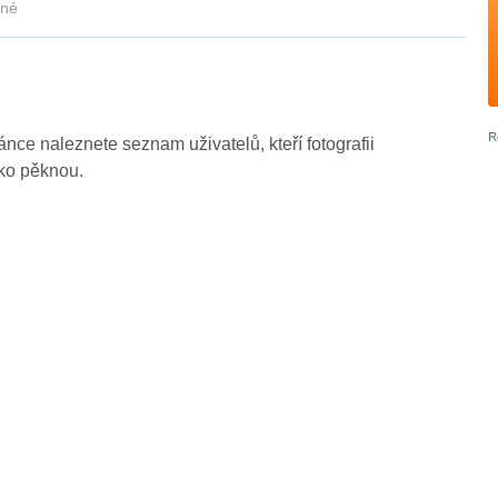
kné
ránce naleznete seznam uživatelů, kteří fotografii
ako pěknou.