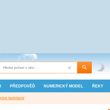
R
PŘEDPOVĚĎ
NUMERICKÝ
MODEL
ŘEKY
ními teplotami