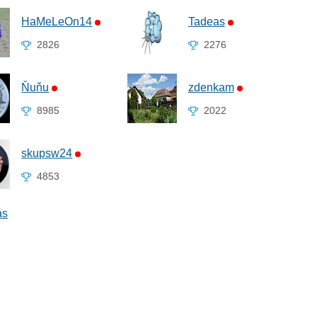
HaMeLeOn14
Tadeas
2826
2276
Ňuňu
zdenkam
8985
2022
skupsw24
4853
ás