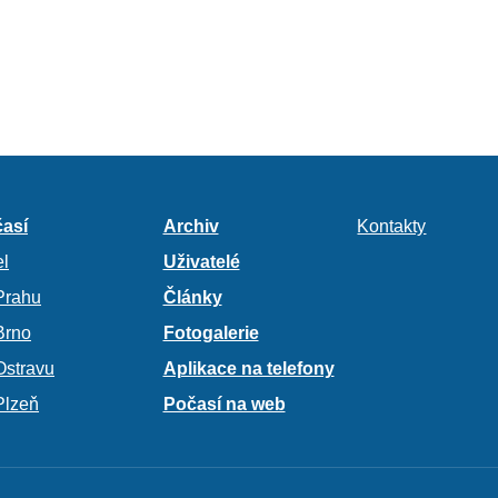
así
Archiv
Kontakty
l
Uživatelé
Prahu
Články
Brno
Fotogalerie
Ostravu
Aplikace na telefony
Plzeň
Počasí na web