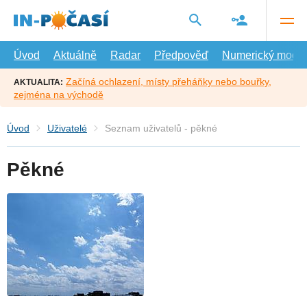
Přejít
na
hlavní
obsah
Úvod
Aktuálně
Radar
Předpověď
Numerický model
Začíná ochlazení, místy přeháňky nebo bouřky,
AKTUALITA:
zejména na východě
Úvod
Uživatelé
Seznam uživatelů - pěkné
Pěkné