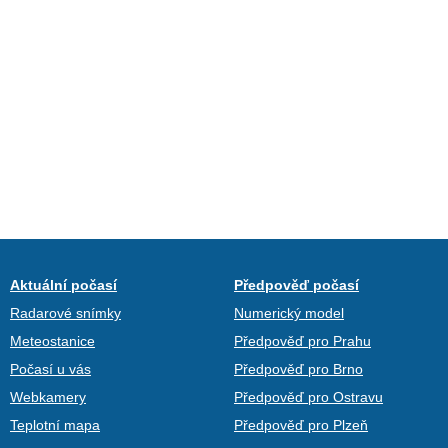
Aktuální počasí
Předpověď počasí
Radarové snímky
Numerický model
Meteostanice
Předpověď pro Prahu
Počasí u vás
Předpověď pro Brno
Webkamery
Předpověď pro Ostravu
Teplotní mapa
Předpověď pro Plzeň