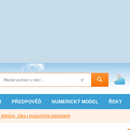
R
PŘEDPOVĚĎ
NUMERICKÝ
MODEL
ŘEKY
etními, zítra i tropickými teplotami