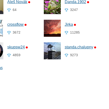
Aleš Novák
Danda.1902
64
3247
crossflow
Jirka
3672
11285
skupsw24
standa.chalupny
4859
9273
ás