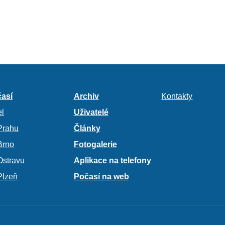
así
Archiv
Kontakty
l
Uživatelé
Prahu
Články
Brno
Fotogalerie
Ostravu
Aplikace na telefony
Plzeň
Počasí na web