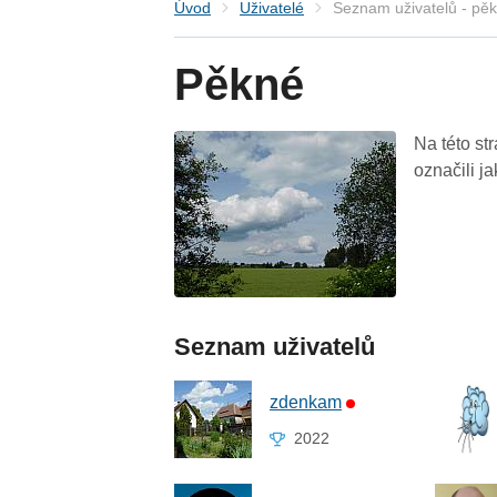
Úvod
Uživatelé
Seznam uživatelů - pě
Pěkné
Na této st
označili j
Seznam uživatelů
zdenkam
2022