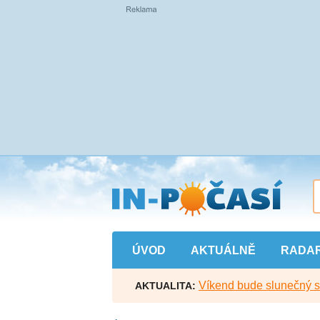
Přejít
na
hlavní
obsah
ÚVOD
AKTUÁLNĚ
RADA
Víkend bude slunečný s l
AKTUALITA: