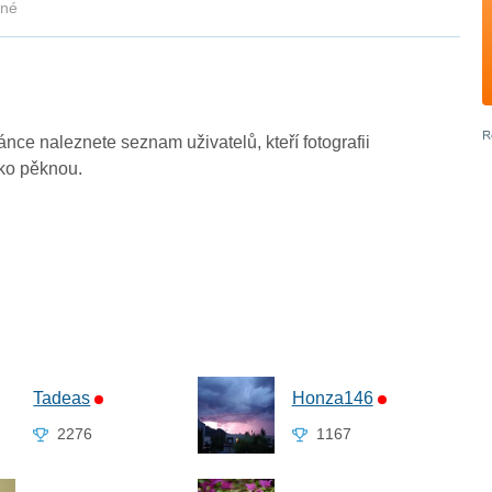
kné
ránce naleznete seznam uživatelů, kteří fotografii
ako pěknou.
Tadeas
Honza146
2276
1167