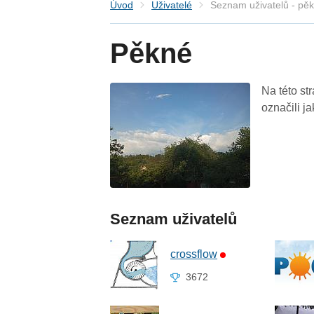
Úvod
Uživatelé
Seznam uživatelů - pě
Pěkné
Na této st
označili j
Seznam uživatelů
crossflow
3672