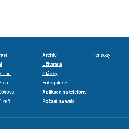
así
Archiv
Kontakty
l
Uživatelé
Prahu
Články
Brno
Fotogalerie
Ostravu
Aplikace na telefony
Plzeň
Počasí na web