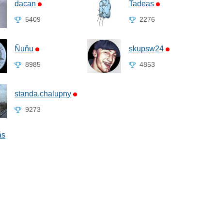
dacan
Tadeas
5409
2276
Ňuňu
skupsw24
8985
4853
standa.chalupny
9273
ás