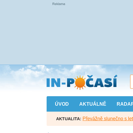
Přejít
na
hlavní
obsah
ÚVOD
AKTUÁLNĚ
RADA
Převážně slunečno s let
AKTUALITA: