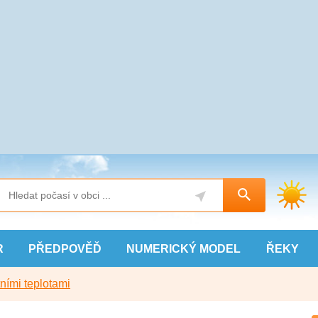
R
PŘEDPOVĚĎ
NUMERICKÝ
MODEL
ŘEKY
ními teplotami