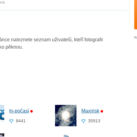
kné
ránce naleznete seznam uživatelů, kteří fotografii
ako pěknou.
In-počasí
Maxirisk
8441
35913