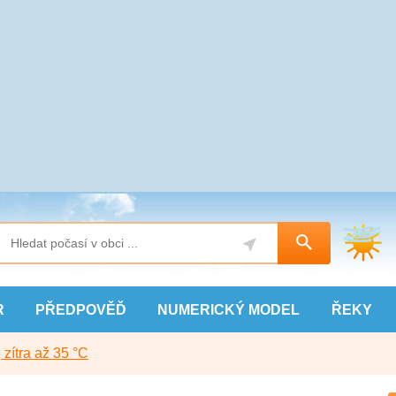
R
PŘEDPOVĚĎ
NUMERICKÝ
MODEL
ŘEKY
, zítra až 35 °C