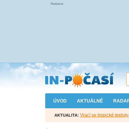
Přejít
na
hlavní
obsah
ÚVOD
AKTUÁLNĚ
RADA
Vrací se tropické teploty
AKTUALITA: