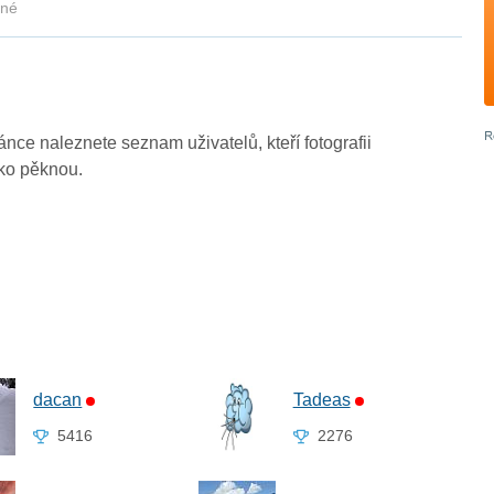
kné
ránce naleznete seznam uživatelů, kteří fotografii
ako pěknou.
dacan
Tadeas
5416
2276