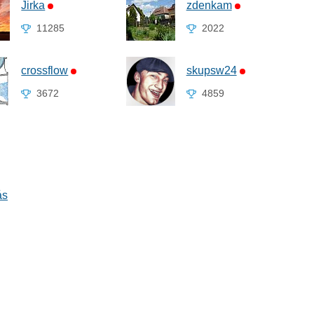
Jirka
zdenkam
11285
2022
crossflow
skupsw24
3672
4859
ás