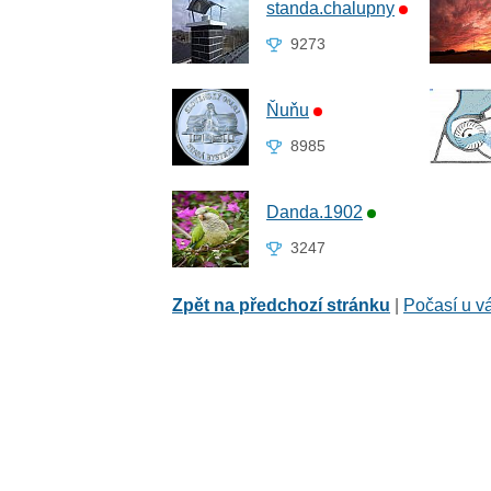
standa.chalupny
9273
Ňuňu
8985
Danda.1902
3247
Zpět na předchozí stránku
|
Počasí u v