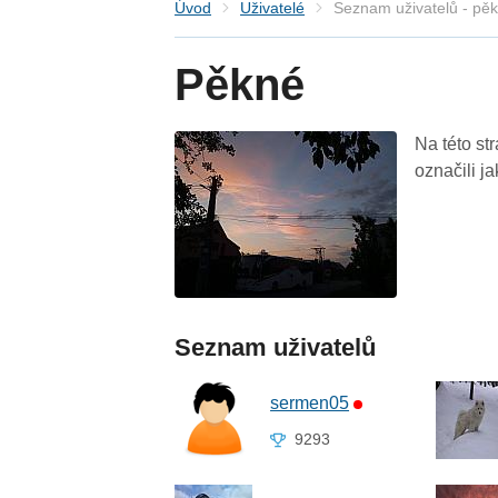
Úvod
Uživatelé
Seznam uživatelů - pě
Pěkné
Na této st
označili j
Seznam uživatelů
sermen05
9293