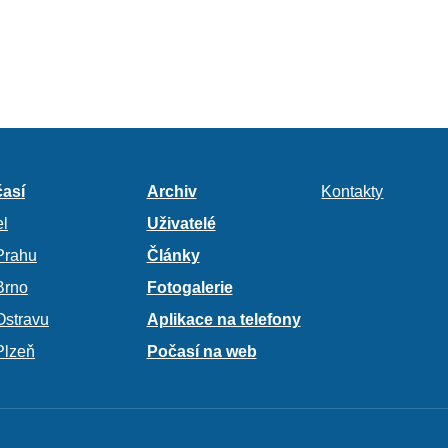
así
Archiv
Kontakty
l
Uživatelé
Prahu
Články
Brno
Fotogalerie
Ostravu
Aplikace na telefony
Plzeň
Počasí na web