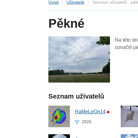
Úvod
Uživatelé
Seznam uživatelů - pě
Pěkné
Na této st
označili j
Seznam uživatelů
HaMeLeOn14
2826