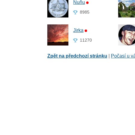
Ňuňu
8985
Jirka
11270
Zpět na předchozí stránku
|
Počasí u v