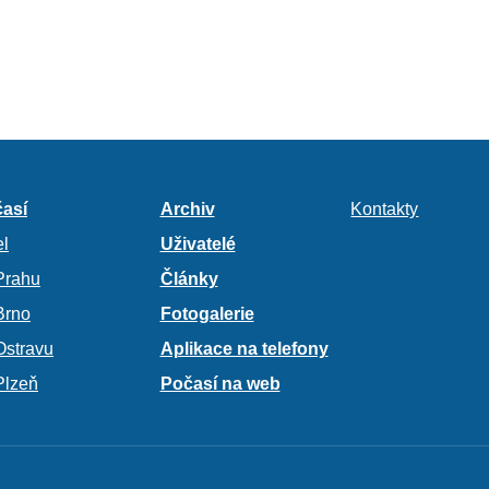
así
Archiv
Kontakty
l
Uživatelé
Prahu
Články
Brno
Fotogalerie
Ostravu
Aplikace na telefony
Plzeň
Počasí na web