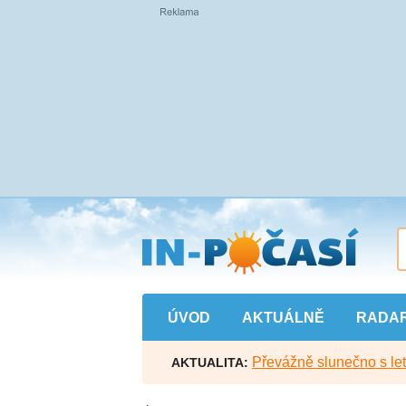
Přejít
na
hlavní
obsah
ÚVOD
AKTUÁLNĚ
RADA
Převážně slunečno s let
AKTUALITA: