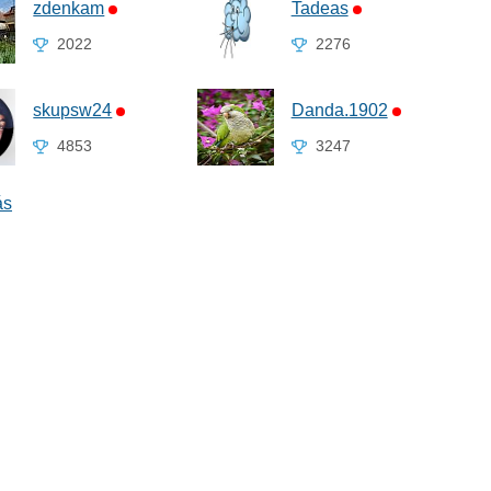
zdenkam
Tadeas
2022
2276
skupsw24
Danda.1902
4853
3247
ás