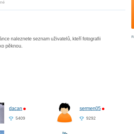
kné
ránce naleznete seznam uživatelů, kteří fotografii
ako pěknou.
dacan
sermen05
5409
9292