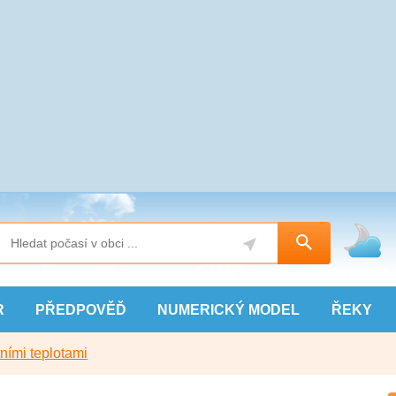
R
PŘEDPOVĚĎ
NUMERICKÝ
MODEL
ŘEKY
ními teplotami