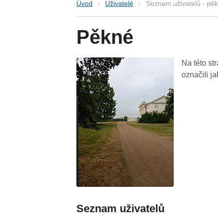
Úvod
Uživatelé
Seznam uživatelů - pě
Pěkné
Na této st
označili j
Seznam uživatelů