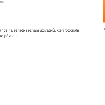
kné
ránce naleznete seznam uživatelů, kteří fotografii
ako pěknou.