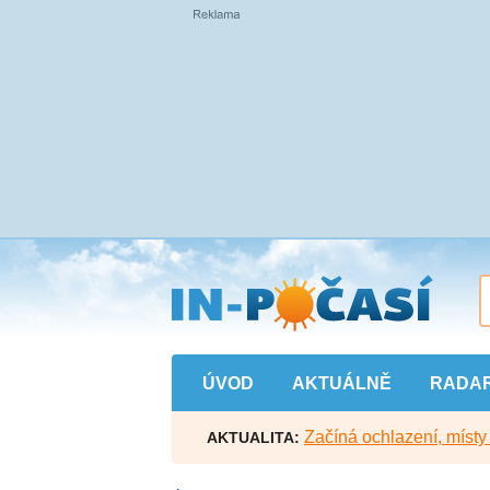
Přejít
na
hlavní
obsah
ÚVOD
AKTUÁLNĚ
RADA
Začíná ochlazení, míst
AKTUALITA: