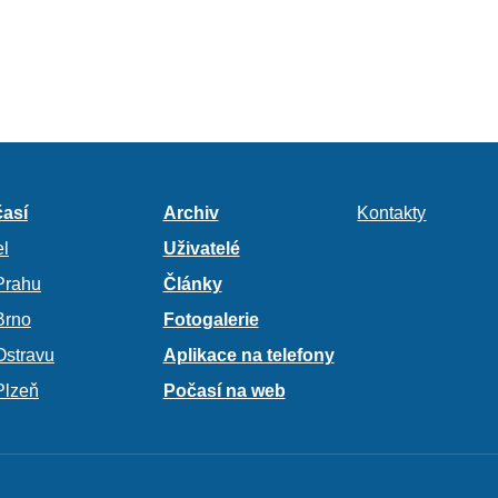
así
Archiv
Kontakty
l
Uživatelé
Prahu
Články
Brno
Fotogalerie
Ostravu
Aplikace na telefony
Plzeň
Počasí na web