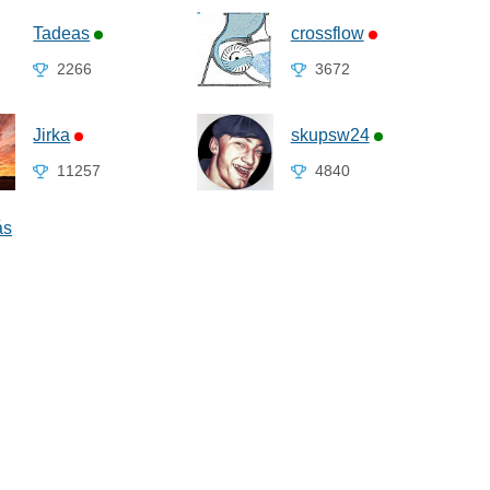
Tadeas
crossflow
2266
3672
Jirka
skupsw24
11257
4840
ás