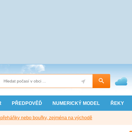
R
PŘEDPOVĚĎ
NUMERICKÝ
MODEL
ŘEKY
y přeháňky nebo bouřky, zejména na východě