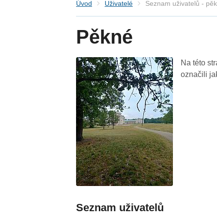
Úvod
Uživatelé
Seznam uživatelů - pě
Pěkné
Na této st
označili j
Seznam uživatelů