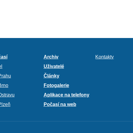
así
Archiv
Kontakty
l
Uživatelé
Prahu
Články
Brno
Fotogalerie
Ostravu
Aplikace na telefony
Plzeň
Počasí na web