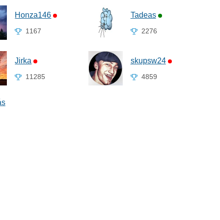
Honza146
Tadeas
1167
2276
Jirka
skupsw24
11285
4859
ás