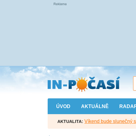
Přejít
na
hlavní
obsah
ÚVOD
AKTUÁLNĚ
RADA
Víkend bude slunečný s l
AKTUALITA: