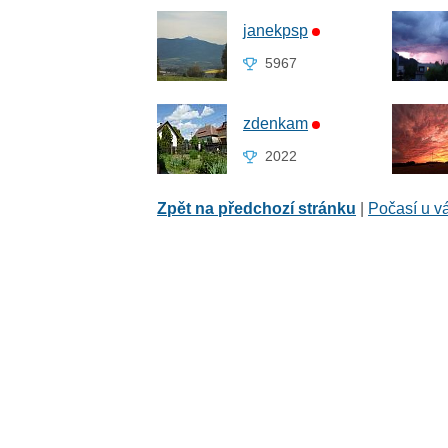
janekpsp
5967
zdenkam
2022
Zpět na předchozí stránku
|
Počasí u v