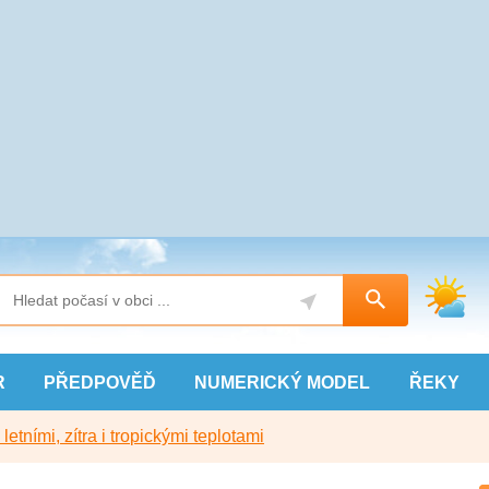
R
PŘEDPOVĚĎ
NUMERICKÝ
MODEL
ŘEKY
etními, zítra i tropickými teplotami