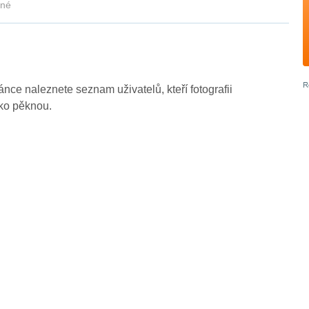
kné
ránce naleznete seznam uživatelů, kteří fotografii
ako pěknou.