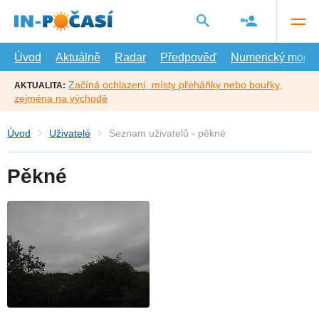
Přejít
na
hlavní
obsah
Úvod
Aktuálně
Radar
Předpověď
Numerický model
Začíná ochlazení, místy přeháňky nebo bouřky,
AKTUALITA:
zejména na východě
Úvod
Uživatelé
Seznam uživatelů - pěkné
Pěkné