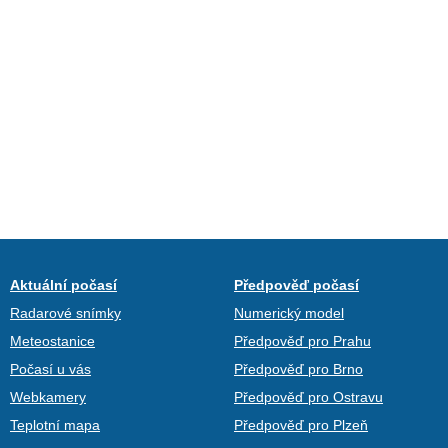
Aktuální počasí
Předpověď počasí
Radarové snímky
Numerický model
Meteostanice
Předpověď pro Prahu
Počasí u vás
Předpověď pro Brno
Webkamery
Předpověď pro Ostravu
Teplotní mapa
Předpověď pro Plzeň