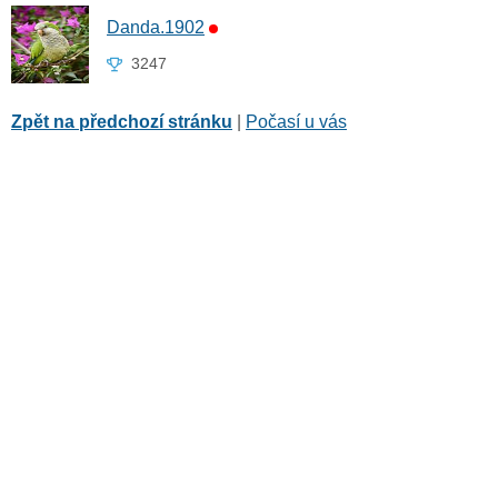
Danda.1902
3247
Zpět na předchozí stránku
|
Počasí u vás