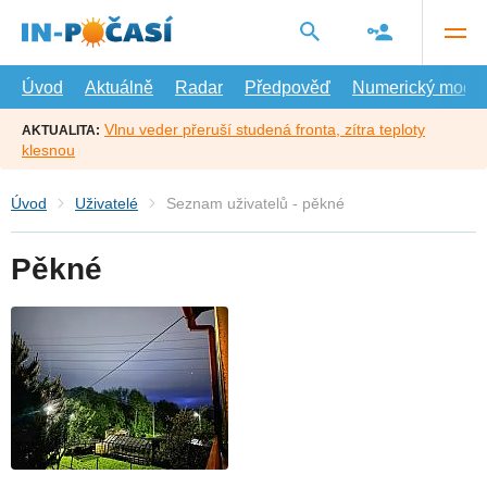
Přejít
na
hlavní
obsah
Úvod
Aktuálně
Radar
Předpověď
Numerický model
Vlnu veder přeruší studená fronta, zítra teploty
AKTUALITA:
klesnou
Úvod
Uživatelé
Seznam uživatelů - pěkné
Pěkné