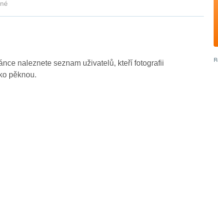
kné
ránce naleznete seznam uživatelů, kteří fotografii
ako pěknou.