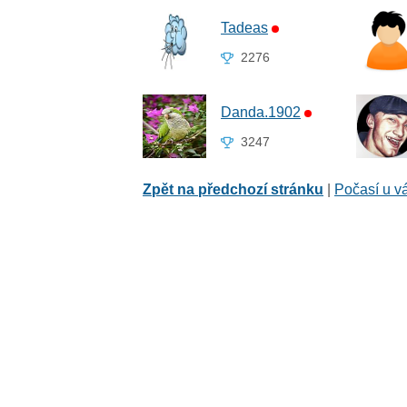
Tadeas
2276
Danda.1902
3247
Zpět na předchozí stránku
|
Počasí u v