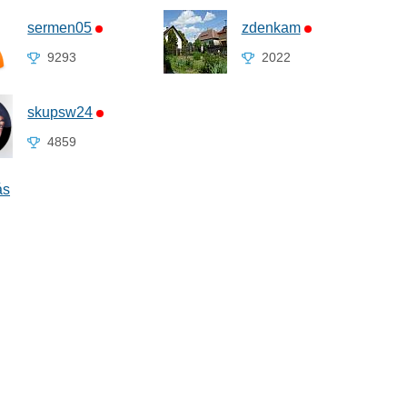
sermen05
zdenkam
9293
2022
skupsw24
4859
ás