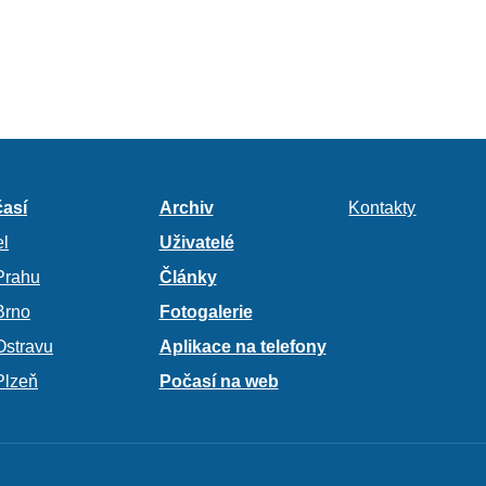
así
Archiv
Kontakty
l
Uživatelé
Prahu
Články
Brno
Fotogalerie
Ostravu
Aplikace na telefony
Plzeň
Počasí na web