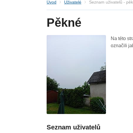
Úvod
Uživatelé
Seznam uživatelů - pě
Pěkné
Na této st
označili j
Seznam uživatelů