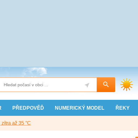
R
PŘEDPOVĚĎ
NUMERICKÝ
MODEL
ŘEKY
, zítra až 35 °C