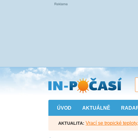
Přejít
na
hlavní
obsah
ÚVOD
AKTUÁLNĚ
RADA
Vrací se tropické teploty
AKTUALITA: