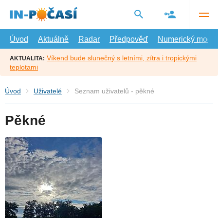
Přejít
na
hlavní
obsah
Úvod
Aktuálně
Radar
Předpověď
Numerický model
Víkend bude slunečný s letními, zítra i tropickými
AKTUALITA:
teplotami
Úvod
Uživatelé
Seznam uživatelů - pěkné
Pěkné