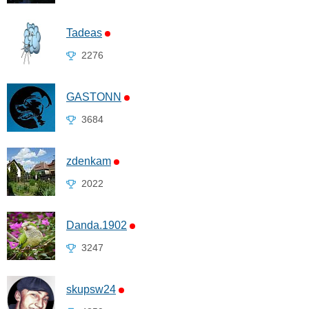
Tadeas
2276
GASTONN
3684
zdenkam
2022
Danda.1902
3247
skupsw24