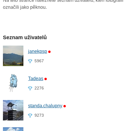
Na této stránce naleznete seznam uživatelů, kteří fotografii
označili jako pěknou.
Seznam uživatelů
janekpsp
5967
Tadeas
2276
standa.chalupny
9273