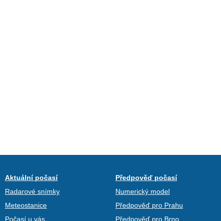
Aktuální počasí
Předpověď počasí
Radarové snímky
Numerický model
Meteostanice
Předpověď pro Prahu
Počasí u vás
Předpověď pro Brno