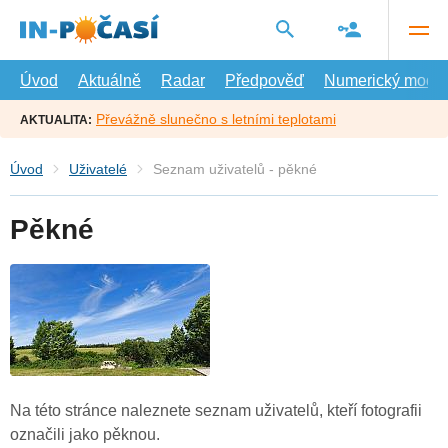
Přejít
na
hlavní
obsah
Úvod
Aktuálně
Radar
Předpověď
Numerický model
Převážně slunečno s letními teplotami
AKTUALITA:
Úvod
Uživatelé
Seznam uživatelů - pěkné
Pěkné
Na této stránce naleznete seznam uživatelů, kteří fotografii
označili jako pěknou.