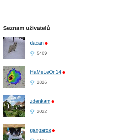
Seznam uživatelů
dacan
5409
HaMeLeOn14
2826
zdenkam
2022
gangaros