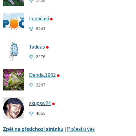
1426
In-počasí
8441
Tadeas
2276
Danda.1902
3247
skupsw24
4853
Zpět na předchozí stránku
|
Počasí u vás