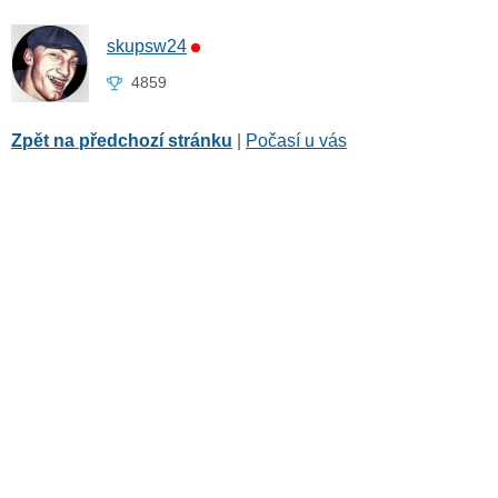
skupsw24
4859
Zpět na předchozí stránku
|
Počasí u vás