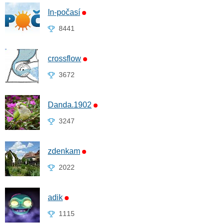
In-počasí
8441
crossflow
3672
Danda.1902
3247
zdenkam
2022
adik
1115