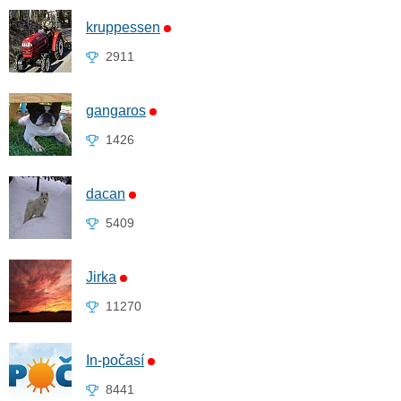
kruppessen
2911
gangaros
1426
dacan
5409
Jirka
11270
In-počasí
8441