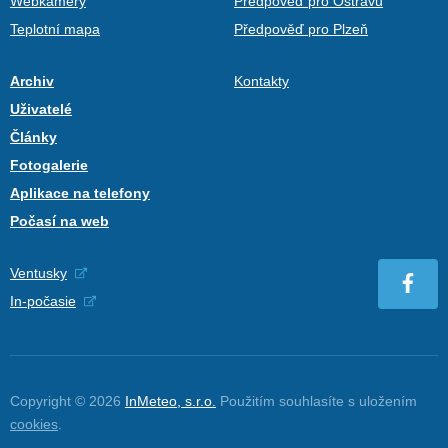
Webkamery
Předpověď pro Ostravu
Teplotní mapa
Předpověď pro Plzeň
Archiv
Kontakty
Uživatelé
Články
Fotogalerie
Aplikace na telefony
Počasí na web
Ventusky
In-počasie
Copyright © 2026
InMeteo, s.r.o.
Použitím souhlasíte s uložením
cookies
.