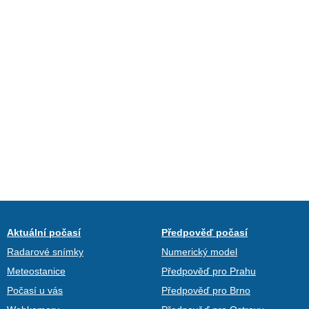
Aktuální počasí
Předpověď počasí
Radarové snímky
Numerický model
Meteostanice
Předpověď pro Prahu
Počasí u vás
Předpověď pro Brno