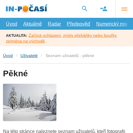
Přejít
na
hlavní
obsah
Úvod
Aktuálně
Radar
Předpověď
Numerický model
Začíná ochlazení, místy přeháňky nebo bouřky,
AKTUALITA:
zejména na východě
Úvod
Uživatelé
Seznam uživatelů - pěkné
Pěkné
Na této stránce naleznete seznam uživatelů, kteří fotografii