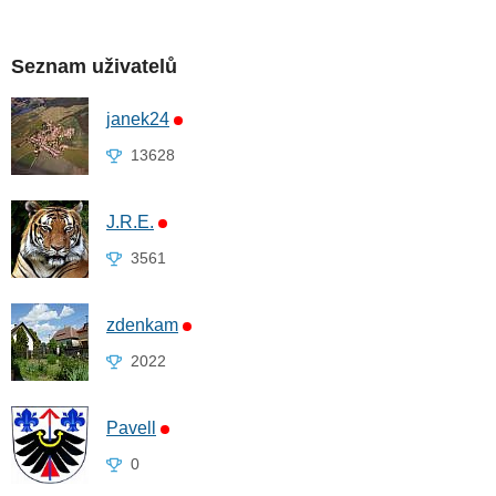
Seznam uživatelů
janek24
13628
J.R.E.
3561
zdenkam
2022
Pavell
0