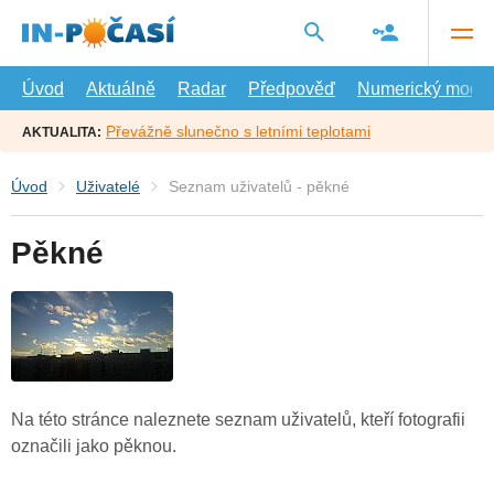
Přejít
na
hlavní
obsah
Úvod
Aktuálně
Radar
Předpověď
Numerický model
Převážně slunečno s letními teplotami
AKTUALITA:
Úvod
Uživatelé
Seznam uživatelů - pěkné
Pěkné
Na této stránce naleznete seznam uživatelů, kteří fotografii
označili jako pěknou.