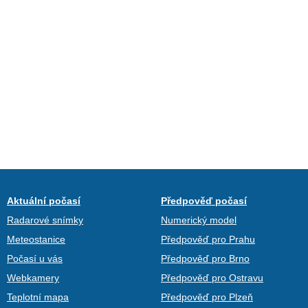
Aktuální počasí
Předpověď počasí
Radarové snímky
Numerický model
Meteostanice
Předpověď pro Prahu
Počasí u vás
Předpověď pro Brno
Webkamery
Předpověď pro Ostravu
Teplotní mapa
Předpověď pro Plzeň