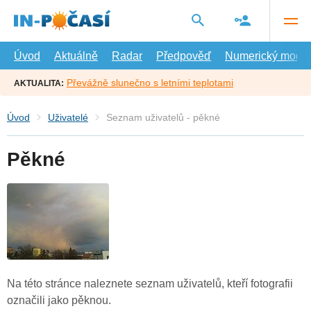
Přejít
na
hlavní
obsah
Úvod
Aktuálně
Radar
Předpověď
Numerický model
Převážně slunečno s letními teplotami
AKTUALITA:
Úvod
Uživatelé
Seznam uživatelů - pěkné
Pěkné
Na této stránce naleznete seznam uživatelů, kteří fotografii
označili jako pěknou.