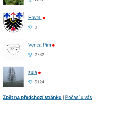
Pavell
0
Venca Pim
2732
zula
5124
Zpět na předchozí stránku
|
Počasí u vás