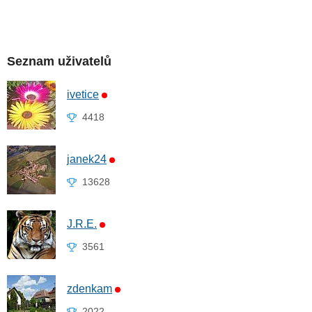
Seznam uživatelů
ivetice
4418
janek24
13628
J.R.E.
3561
zdenkam
2022