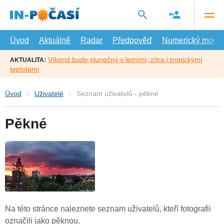
Přejít
na
hlavní
obsah
Úvod
Aktuálně
Radar
Předpověď
Numerický model
Víkend bude slunečný s letními, zítra i tropickými
AKTUALITA:
teplotami
Úvod
Uživatelé
Seznam uživatelů - pěkné
Pěkné
Na této stránce naleznete seznam uživatelů, kteří fotografii
označili jako pěknou.