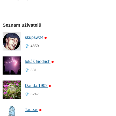
Seznam uživatelů
skupsw24
4859
lukáš friedrich
331
Danda.1902
3247
Tadeas