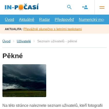
Přejít
na
hlavní
obsah
Úvod
Aktuálně
Radar
Předpověď
Numerický model
Převážně slunečno s letními teplotami
AKTUALITA:
Úvod
Uživatelé
Seznam uživatelů - pěkné
Pěkné
Na této stránce naleznete seznam uživatelů, kteří fotografii