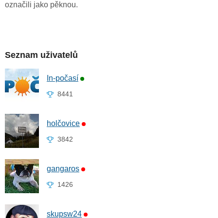
označili jako pěknou.
Seznam uživatelů
In-počasí
8441
holčovice
3842
gangaros
1426
skupsw24