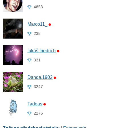
4853
Marco11_
235
lukáš friedrich
331
Danda.1902
3247
Tadeas
2276