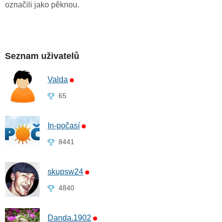
označili jako pěknou.
Seznam uživatelů
Valda
65
In-počasí
8441
skupsw24
4840
Danda.1902