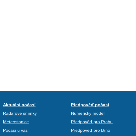
Aktuální počasí
Předpověď počasí
Radarové snímky
Numerický model
Meteostanice
Předpověď pro Prahu
Počasí u vás
Předpověď pro Brno