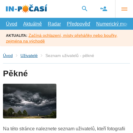
Přejít
na
hlavní
obsah
Úvod
Aktuálně
Radar
Předpověď
Numerický model
Začíná ochlazení, místy přeháňky nebo bouřky,
AKTUALITA:
zejména na východě
Úvod
Uživatelé
Seznam uživatelů - pěkné
Pěkné
Na této stránce naleznete seznam uživatelů, kteří fotografii