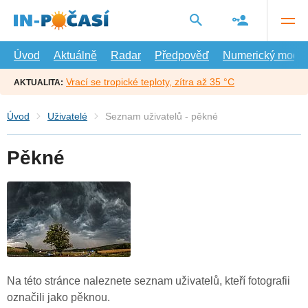
Přejít
na
hlavní
obsah
Úvod
Aktuálně
Radar
Předpověď
Numerický model
Vrací se tropické teploty, zítra až 35 °C
AKTUALITA:
Úvod
Uživatelé
Seznam uživatelů - pěkné
Pěkné
Na této stránce naleznete seznam uživatelů, kteří fotografii
označili jako pěknou.