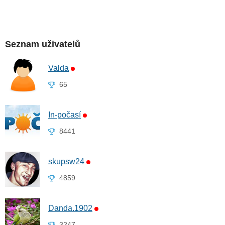
Seznam uživatelů
Valda
65
In-počasí
8441
skupsw24
4859
Danda.1902
3247