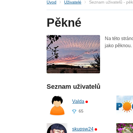
Úvod
Uživatelé
Seznam uživatelů - pě
Pěkné
Na této strán
jako pěknou.
Seznam uživatelů
Valda
65
skupsw24