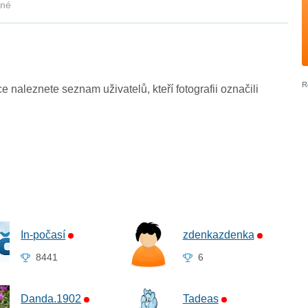
kné
ce naleznete seznam uživatelů, kteří fotografii označili
In-počasí
zdenkazdenka
8441
6
Danda.1902
Tadeas