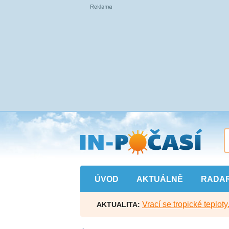
Přejít
na
hlavní
obsah
ÚVOD
AKTUÁLNĚ
RADA
Vrací se tropické teploty
AKTUALITA: