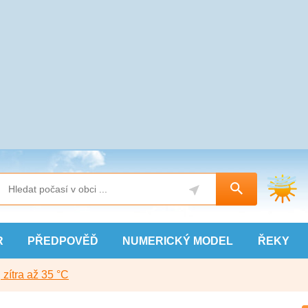
R
PŘEDPOVĚĎ
NUMERICKÝ
MODEL
ŘEKY
, zítra až 35 °C