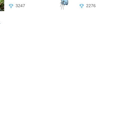
3247
2276
e