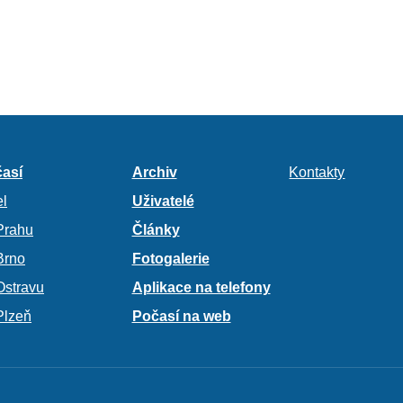
así
Archiv
Kontakty
l
Uživatelé
Prahu
Články
Brno
Fotogalerie
Ostravu
Aplikace na telefony
Plzeň
Počasí na web