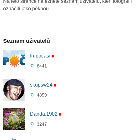
Na této stránce naleznete seznam uživatelů, kteří fotografii
označili jako pěknou.
Seznam uživatelů
In-počasí
8441
skupsw24
4859
Danda.1902
3247