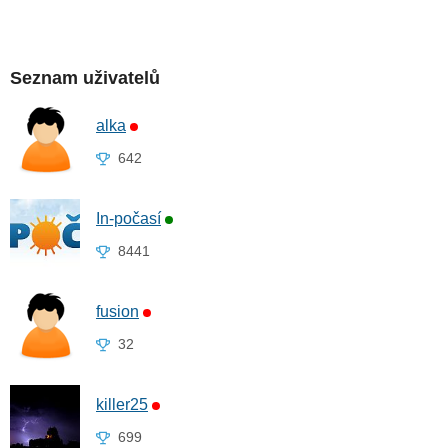
Seznam uživatelů
alka
642
In-počasí
8441
fusion
32
killer25
699