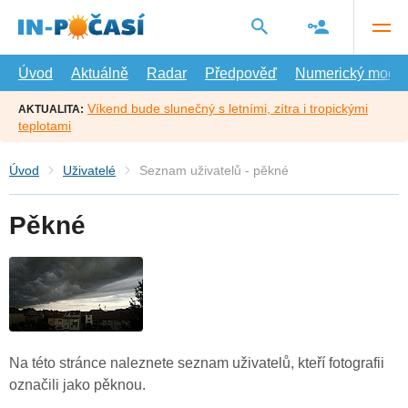
Přejít
na
hlavní
obsah
Úvod
Aktuálně
Radar
Předpověď
Numerický model
Víkend bude slunečný s letními, zítra i tropickými
AKTUALITA:
teplotami
Úvod
Uživatelé
Seznam uživatelů - pěkné
Pěkné
Na této stránce naleznete seznam uživatelů, kteří fotografii
označili jako pěknou.