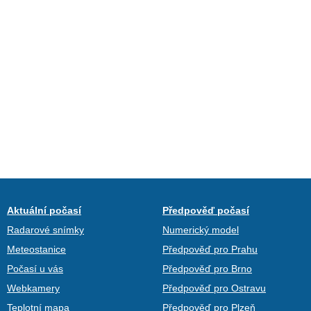
Aktuální počasí
Předpověď počasí
Radarové snímky
Numerický model
Meteostanice
Předpověď pro Prahu
Počasí u vás
Předpověď pro Brno
Webkamery
Předpověď pro Ostravu
Teplotní mapa
Předpověď pro Plzeň