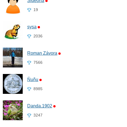
Sideona
19
sysa
2036
Roman Závora
7566
Ňuňu
8985
Danda.1902
3247