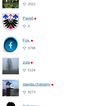
2022
Pavell
0
Fox.
3798
zula
5124
standa.chalupny
9273