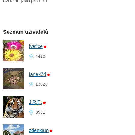
označili jako pěknou.
Seznam uživatelů
ivetice
4418
janek24
13628
J.R.E.
3561
zdenkam