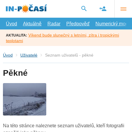
Přejít
na
hlavní
obsah
Úvod
Aktuálně
Radar
Předpověď
Numerický model
Víkend bude slunečný s letními, zítra i tropickými
AKTUALITA:
teplotami
Úvod
Uživatelé
Seznam uživatelů - pěkné
Pěkné
Na této stránce naleznete seznam uživatelů, kteří fotografii