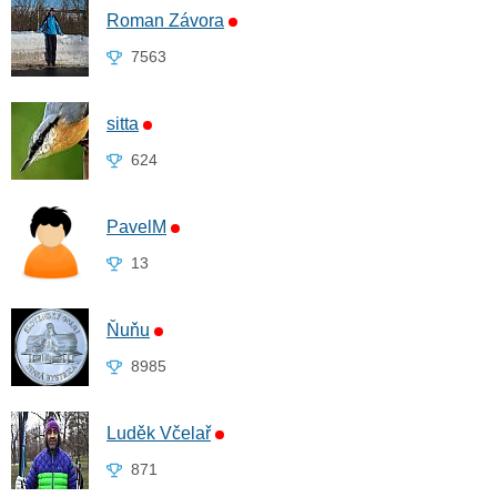
Roman Závora
7563
sitta
624
PavelM
13
Ňuňu
8985
Luděk Včelař
871