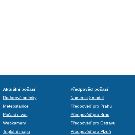
Aktuální počasí
Předpověď počasí
Radarové snímky
Numerický model
Meteostanice
Předpověď pro Prahu
Počasí u vás
Předpověď pro Brno
Webkamery
Předpověď pro Ostravu
Teplotní mapa
Předpověď pro Plzeň