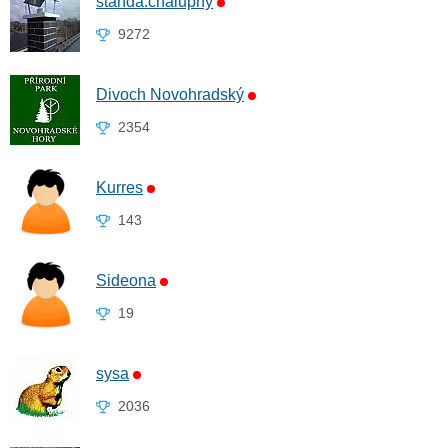
standa.chalupny
9272
Divoch Novohradský
2354
Kurres
143
Sideona
19
sysa
2036