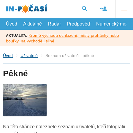
Přejít
na
hlavní
obsah
Úvod
Aktuálně
Radar
Předpověď
Numerický model
Kromě východu ochlazení, místy přeháňky nebo
AKTUALITA:
bouřky, na východě i silné
Úvod
Uživatelé
Seznam uživatelů - pěkné
Pěkné
Na této stránce naleznete seznam uživatelů, kteří fotografii