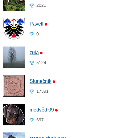
2021
Pavell
0
zula
5124
Slunečník
17391
medvěd 09
697