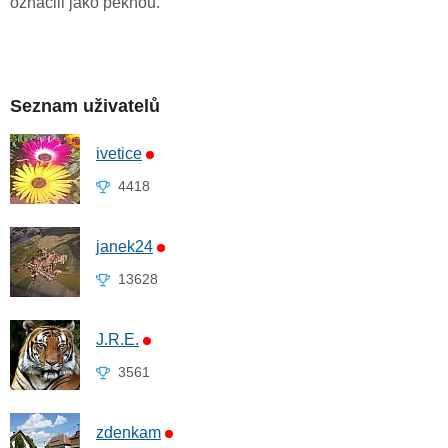
označili jako pěknou.
Seznam uživatelů
ivetice
4418
janek24
13628
J.R.E.
3561
zdenkam