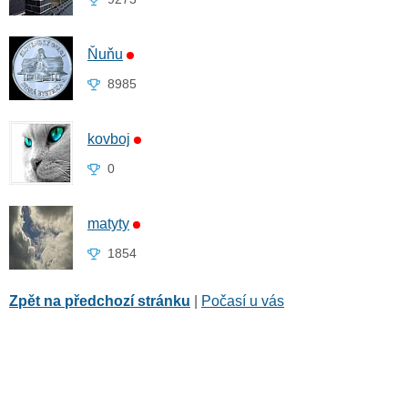
Ňuňu
8985
kovboj
0
matyty
1854
Zpět na předchozí stránku
|
Počasí u vás