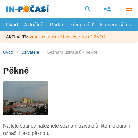
Přejít
na
hlavní
obsah
Úvod
Aktuálně
Radar
Předpověď
Numerický model
Vrací se tropické teploty, zítra až 35 °C
AKTUALITA:
Úvod
Uživatelé
Seznam uživatelů - pěkné
Pěkné
Na této stránce naleznete seznam uživatelů, kteří fotografii
označili jako pěknou.