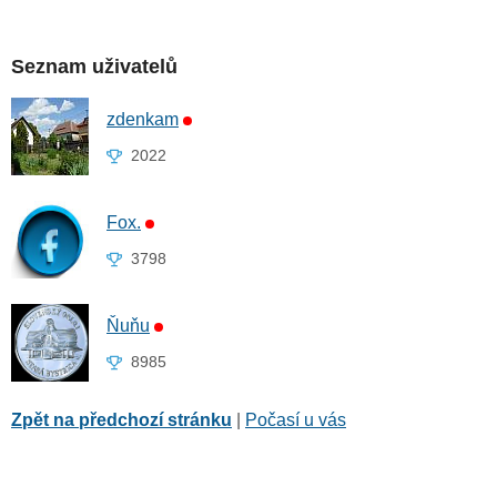
Seznam uživatelů
zdenkam
2022
Fox.
3798
Ňuňu
8985
Zpět na předchozí stránku
|
Počasí u vás