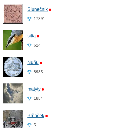
Slunečník
17391
sitta
624
Ňuňu
8985
matyty
1854
Brňaček
5