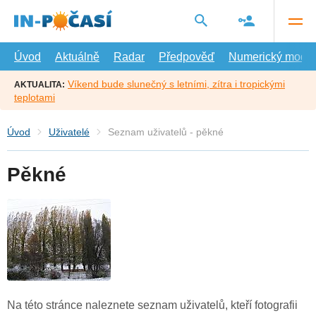
Přejít
na
hlavní
obsah
Úvod
Aktuálně
Radar
Předpověď
Numerický model
Víkend bude slunečný s letními, zítra i tropickými
AKTUALITA:
teplotami
Úvod
Uživatelé
Seznam uživatelů - pěkné
Pěkné
Na této stránce naleznete seznam uživatelů, kteří fotografii