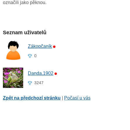
označili jako pěknou.
Seznam uživatelů
Zákopčaník
0
Danda.1902
3247
Zpět na předchozí stránku
|
Počasí u vás