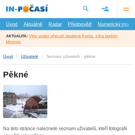
Přejít
na
hlavní
obsah
Úvod
Aktuálně
Radar
Předpověď
Numerický model
Vlnu veder přeruší studená fronta, zítra teploty
AKTUALITA:
klesnou
Úvod
Uživatelé
Seznam uživatelů - pěkné
Pěkné
Na této stránce naleznete seznam uživatelů, kteří fotografii