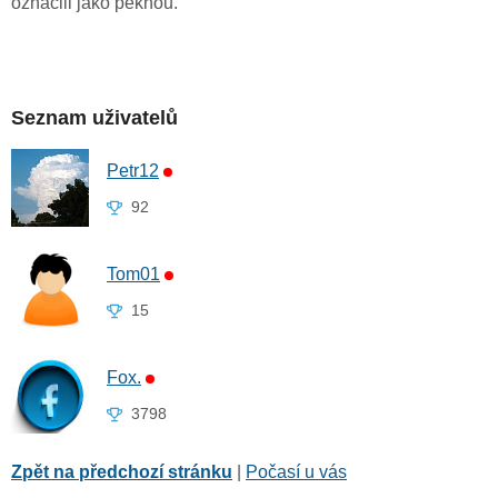
označili jako pěknou.
Seznam uživatelů
Petr12
92
Tom01
15
Fox.
3798
Zpět na předchozí stránku
|
Počasí u vás