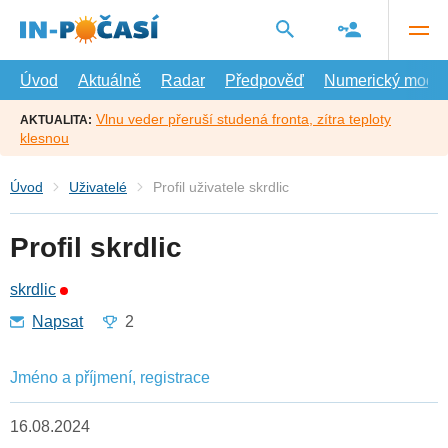
Přejít
na
hlavní
obsah
Úvod
Aktuálně
Radar
Předpověď
Numerický model
Vlnu veder přeruší studená fronta, zítra teploty
AKTUALITA:
klesnou
Úvod
Uživatelé
Profil uživatele skrdlic
Profil skrdlic
skrdlic
Napsat
2
Jméno a příjmení, registrace
16.08.2024