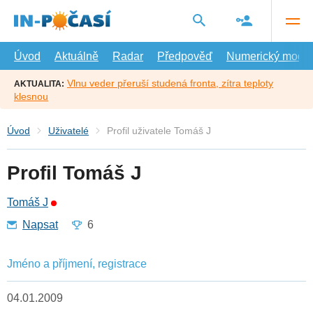
Přejít
na
hlavní
obsah
Úvod
Aktuálně
Radar
Předpověď
Numerický model
Vlnu veder přeruší studená fronta, zítra teploty
AKTUALITA:
klesnou
Úvod
Uživatelé
Profil uživatele Tomáš J
Profil Tomáš J
Tomáš J
Napsat
6
Jméno a příjmení, registrace
04.01.2009