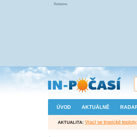
Přejít
na
hlavní
obsah
ÚVOD
AKTUÁLNĚ
RADA
Vrací se tropické teploty
AKTUALITA: