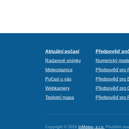
Aktuální počasí
Předpověď poč
Radarové snímky
Numerický mode
Meteostanice
Předpověď pro 
Počasí u vás
Předpověď pro 
Webkamery
Předpověď pro 
Teplotní mapa
Předpověď pro 
Copyright © 2026
InMeteo, s.r.o.
Použitím sou