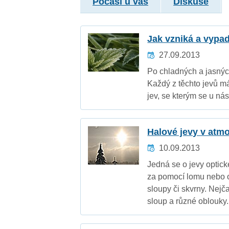
Počasí u vás
Diskuse
Jak vzniká a vypad
27.09.2013
Po chladných a jasných 
Každý z těchto jevů má
jev, se kterým se u nás
Halové jevy v atm
10.09.2013
Jedná se o jevy optické
za pomocí lomu nebo od
sloupy či skvrny. Nejč
sloup a různé oblouky.