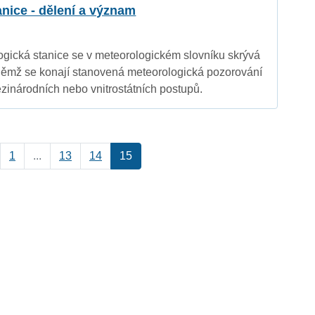
nice - dělení a význam
ická stanice se v meteorologickém slovníku skrývá
v němž se konají stanovená meteorologická pozorování
inárodních nebo vnitrostátních postupů.
1
...
13
14
15