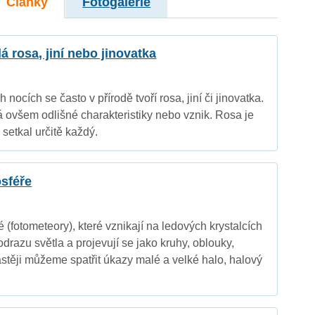
Články
Fotogalerie
á rosa, jiní nebo jinovatka
nocích se často v přírodě tvoří rosa, jiní či jinovatka.
 ovšem odlišné charakteristiky nebo vznik. Rosa je
 setkal určitě každý.
osféře
 (fotometeory), které vznikají na ledových krystalcích
razu světla a projevují se jako kruhy, oblouky,
astěji můžeme spatřit úkazy malé a velké halo, halový