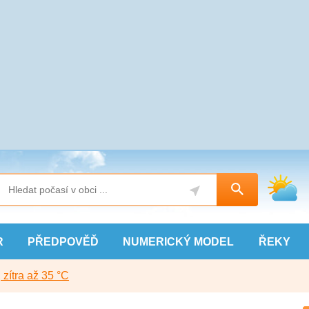
R
PŘEDPOVĚĎ
NUMERICKÝ
MODEL
ŘEKY
, zítra až 35 °C