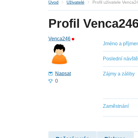
Úvod
Uživatelé
Profil uživatele Venca2
Profil Venca24
Venca246
Jméno a příjmení
Poslední návšt
Napsat
Zájmy a záliby
0
Zaměstnání