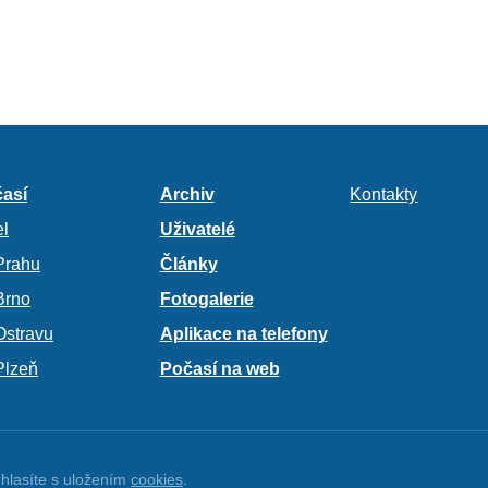
así
Archiv
Kontakty
l
Uživatelé
Prahu
Články
Brno
Fotogalerie
Ostravu
Aplikace na telefony
Plzeň
Počasí na web
hlasíte s uložením
cookies
.