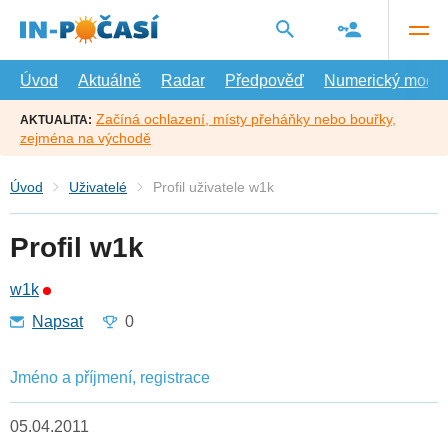
Přejít
na
hlavní
obsah
Úvod
Aktuálně
Radar
Předpověď
Numerický model
Začíná ochlazení, místy přeháňky nebo bouřky,
AKTUALITA:
zejména na východě
Úvod
Uživatelé
Profil uživatele w1k
Profil w1k
w1k
Napsat
0
Jméno a příjmení, registrace
05.04.2011