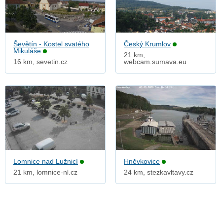
Ševětín - Kostel svatého
Český Krumlov
Mikuláše
21 km,
16 km, sevetin.cz
webcam.sumava.eu
Lomnice nad Lužnicí
Hněvkovice
21 km, lomnice-nl.cz
24 km, stezkavltavy.cz