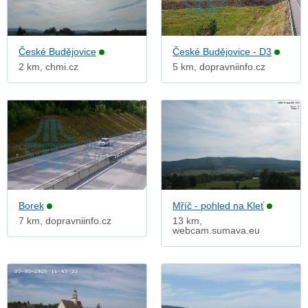
České Budějovice
České Budějovice - D3
2 km, chmi.cz
5 km, dopravniinfo.cz
Borek
Mříč - pohled na Kleť
7 km, dopravniinfo.cz
13 km,
webcam.sumava.eu