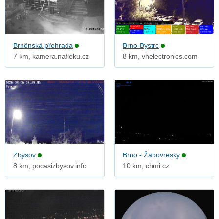
Brněnská přehrada
Brno-Bystrc
7 km, kamera.nafleku.cz
8 km, vhelectronics.com
Zbýšov
Brno - Žabovřesky
8 km, pocasizbysov.info
10 km, chmi.cz