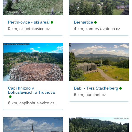
Pertříkovice - ski areál
Bernartice
0 km, skipetrikovice.cz
4 km, kamery.avatech.cz
Čapí hnízdo v
Babí - Tvrz Stachelberg
Bohuslavicích u Trutnova
6 km, humlnet.cz
6 km, capibohuslavice.cz