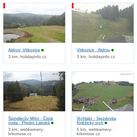
Aldrov, Vítkovice
Vítkovice - Aldrov
3 km, holidayinfo.cz
3 km, holidayinfo.cz
Špindlerův Mlýn - Čistá
Vrchlabí - Sjezdovka
voda - Přední Labská
Kněžický vrch
3 km, webkamery-
5 km, webkamery-
krkonose.cz
krkonose.cz