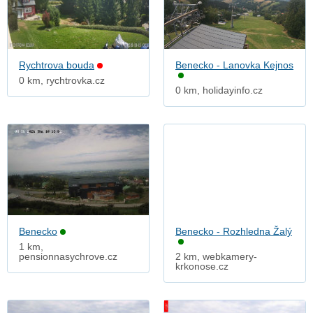
Rychtrova bouda
Benecko - Lanovka Kejnos
0 km, rychtrovka.cz
0 km, holidayinfo.cz
Benecko
Benecko - Rozhledna Žalý
1 km,
pensionnasychrove.cz
2 km, webkamery-
krkonose.cz