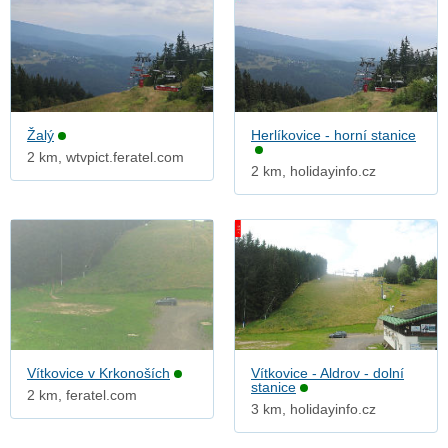
Žalý
Herlíkovice - horní stanice
2 km, wtvpict.feratel.com
2 km, holidayinfo.cz
Vítkovice v Krkonoších
Vítkovice - Aldrov - dolní
stanice
2 km, feratel.com
3 km, holidayinfo.cz