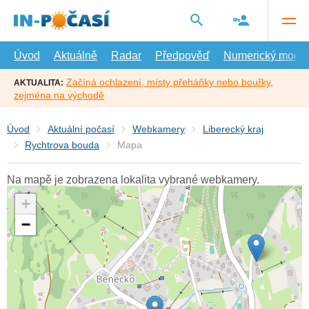
Přejít
na
hlavní
obsah
Úvod
Aktuálně
Radar
Předpověď
Numerický model
Začíná ochlazení, místy přeháňky nebo bouřky,
AKTUALITA:
zejména na východě
Úvod
Aktuální počasí
Webkamery
Liberecký kraj
Rychtrova bouda
Mapa
Na mapě je zobrazena lokalita vybrané webkamery.
+
−