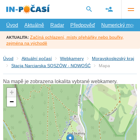
Přejít
na
hlavní
obsah
Úvod
Aktuálně
Radar
Předpověď
Numerický model
Začíná ochlazení, místy přeháňky nebo bouřky,
AKTUALITA:
zejména na východě
Úvod
Aktuální počasí
Webkamery
Moravskoslezský kraj
Stacja Narciarska SOSZÓW - NOWOŚĆ
Mapa
Na mapě je zobrazena lokalita vybrané webkamery.
+
−