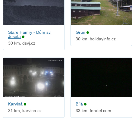
Staré Hamry - Dům sv.
Gruň
Josefa
30 km, holidayinfo.cz
30 km, dsvj.cz
Karviná
Bílá
31 km, karvina.cz
33 km, feratel.com