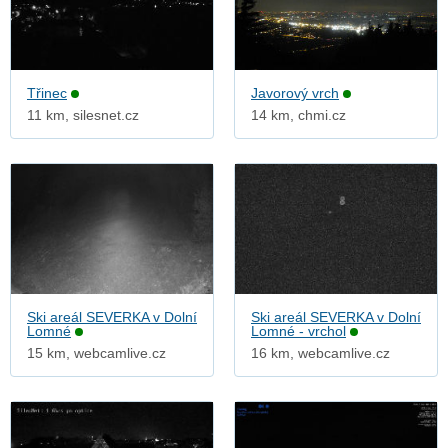
Třinec
Javorový vrch
11 km, silesnet.cz
14 km, chmi.cz
Ski areál SEVERKA v Dolní
Ski areál SEVERKA v Dolní
Lomné
Lomné - vrchol
15 km, webcamlive.cz
16 km, webcamlive.cz