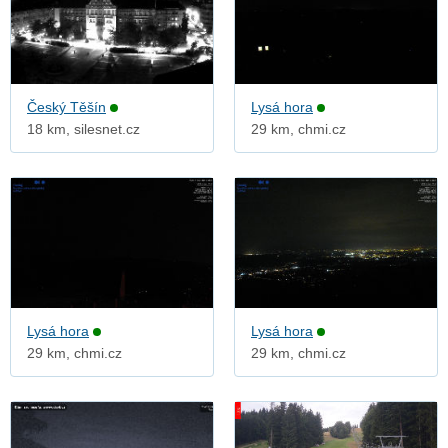
Český Těšín
Lysá hora
18 km, silesnet.cz
29 km, chmi.cz
Lysá hora
Lysá hora
29 km, chmi.cz
29 km, chmi.cz