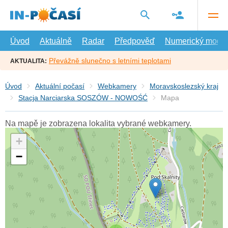
Přejít
na
hlavní
obsah
Úvod
Aktuálně
Radar
Předpověď
Numerický model
Převážně slunečno s letními teplotami
AKTUALITA:
Úvod
Aktuální počasí
Webkamery
Moravskoslezský kraj
Stacja Narciarska SOSZÓW - NOWOŚĆ
Mapa
Na mapě je zobrazena lokalita vybrané webkamery.
+
−