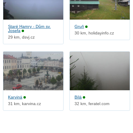
Staré Hamry - Dům sv.
Gruň
Josefa
30 km, holidayinfo.cz
29 km, dsvj.cz
Karviná
Bílá
31 km, karvina.cz
32 km, feratel.com