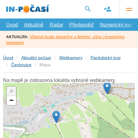
Přejít
na
hlavní
obsah
Úvod
Aktuálně
Radar
Předpověď
Numerický model
Víkend bude slunečný s letními, zítra i tropickými
AKTUALITA:
teplotami
Úvod
Aktuální počasí
Webkamery
Pardubický kraj
Čenkovice
Mapa
Na mapě je zobrazena lokalita vybrané webkamery.
+
−